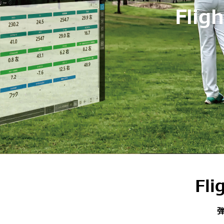
Flig
Fl
弾