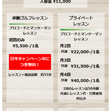
入会金 ¥11,000
体験ゴルフレッスン
プライベート
レッスン
プロコーチとマンツーマン
レッスン
プロコーチとマンツーマン
レッスン
初回のみ
¥5,500-/1名
月2回
月謝
¥22,000-/1名
只今キャンペーン中に
月3回
つき無料！
月謝
¥31,500-/1名
月4回
レッスン＋施設説明 約55分
月謝
¥40,000-/1名
1回のレッスンは50分間
月謝にレッスン代・打席使用
料込み