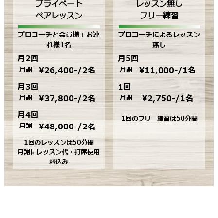
プライベート
レッスン無し
ペアレッスン
フリー練習
プロコーチと会員様＋お連
プロコーチによるレッスン
れ様1名
無し
月2回
月5回
月謝
¥26,400-/2名
月謝
¥11,000-/1名
月3回
1回
月謝
¥37,800-/2名
月謝
¥2,750-/1名
月4回
1回のフリー練習は50分間
月謝
¥48,000-/2名
1回のレッスンは50分間
月謝にレッスン代・打席使用
料込み